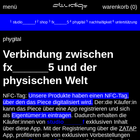
menü
warenkorb (
0
)
1
2
3
4
5
6
studio______f
shop
fx______5
phygital
nachhaltigkeit
unterstützung
phygital
Verbindung zwischen
fx______5 und der
physischen Welt
NFC-Tag:
Unsere Produkte haben einen NFC-Tag,
über den das Piece digitalisiert wird.
Der:die Käufer:in
kann das Piece über eine App registrieren und sich
als
Eigentümer:in eintragen
. Dadurch erhalten die
Käufer:innen von
studio______f
exklusiven Inhalt
über diese App. Mit der Registrierung über die
ZATAP
App, profitieren sie von exklusiven Vorbestellungen